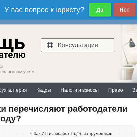
осква и область:
Санкт-Петербург и обл
7(499)577-00-25 доб.603
+7(812)425-66-30
Бухгалтерия
Кадры
Налоги и взносы
Право
З
жи перечисляют работодатели
году?
Как ИП исчисляет НДФЛ за тружеников