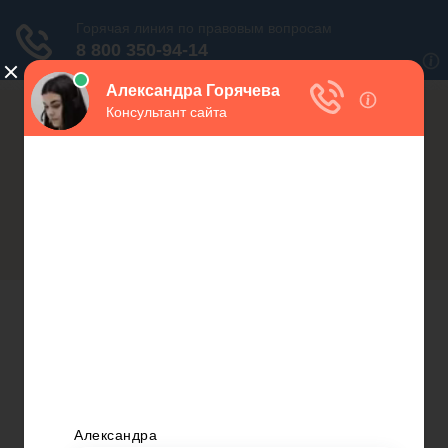
Россия (горячая линия):
Москва и МО:
+7(800)350-23-69 доб.603
+7(499)577-00-25 доб.603
Открытие бизнеса
Открытие