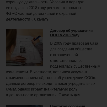
охранную деятельность. Условия и порядок
и
ее выдачи в 2018 году регламентированы
ФЗ «О частной детективной и охранной
взносы
деятельности». Скачать...
Договор об учреждении
ООО в 2018 году
Право
В 2009 году правовая база
для создания общества
с ограниченной
Закрытие
ответственностью
подверглась существенным
бизнеса
изменениям. В частности, появился документ
с наименованием «Договор об учреждении ООО».
Данный договор не входит в пакет учредительных
Физическим
бумаг, однако играет значительную роль
в деятельности организации. Скачать для...
лицам
Протокол собрания