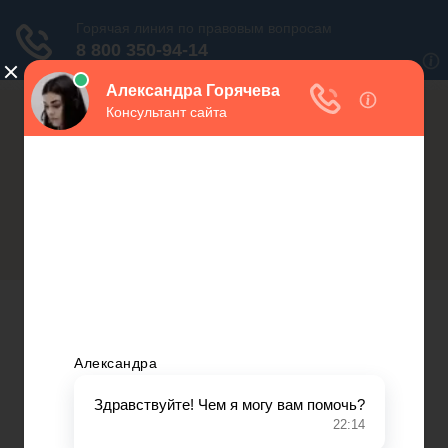
Россия (горячая линия):
Москва и МО:
+7(800)350-23-69 доб.603
+7(499)577-00-25 доб.603
Транспортный налог
Открытие