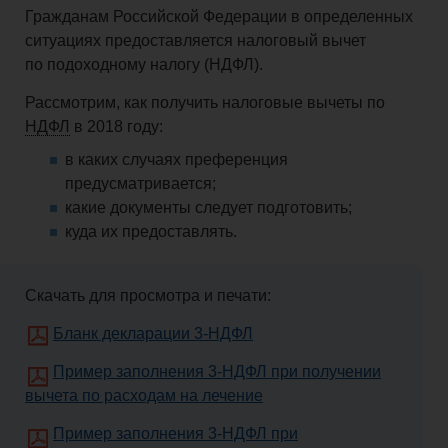
Гражданам Российской Федерации в определенных
и
ситуациях предоставляется налоговый вычет
по подоходному налогу (НДФЛ).
взносы
Рассмотрим, как получить налоговые вычеты по
НДФЛ
в 2018 году:
Право
в каких случаях преференция
предусматривается;
какие документы следует подготовить;
Закрытие
куда их предоставлять.
бизнеса
Скачать для просмотра и печати:
Бланк декларации 3-НДФЛ
Физическим
Пример заполнения 3-НДФЛ при получении
вычета по расходам на лечение
лицам
Пример заполнения 3-НДФЛ при