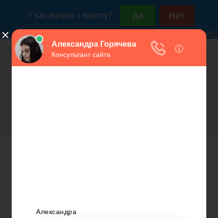
Россия (горячая линия):
Москва и МО:
+7(800)350-23-69 доб.603
+7(499)577-00-25 доб.603
Налоговые вычеты по подоходному
Открытие