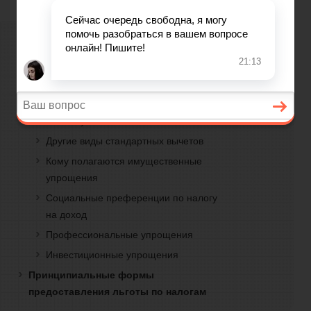
налогу в 2018 году
бизнеса
Правовое понятие
Кто не подпадает под вычет
Разновидности
Ведение
Особенности стандартных вычетов
Как получить
бизнеса
Другие виды стандартных вычетов
Кому полагаются имущественные
упрощения
Бухгалтерия
Социальные преференции по налогу
на доход
Профессиональные упрощения
Кадры
Инвестиционные упрощения
Принципиальные формы
Налоги
предоставления льготы по налогам