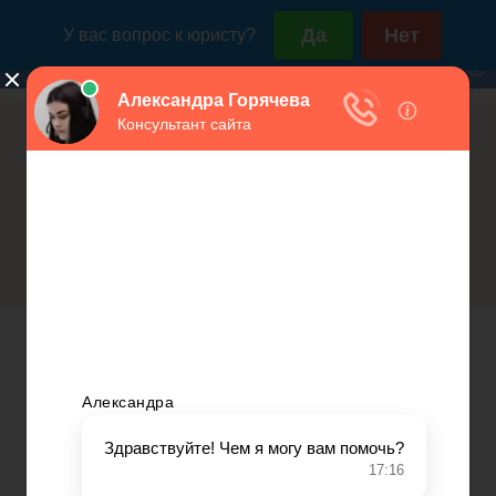
Россия (горячая линия):
Москва и МО:
+7(800)350-23-69 доб.603
+7(499)577-00-25 доб.603
Заявление о переходе на систему
Открытие