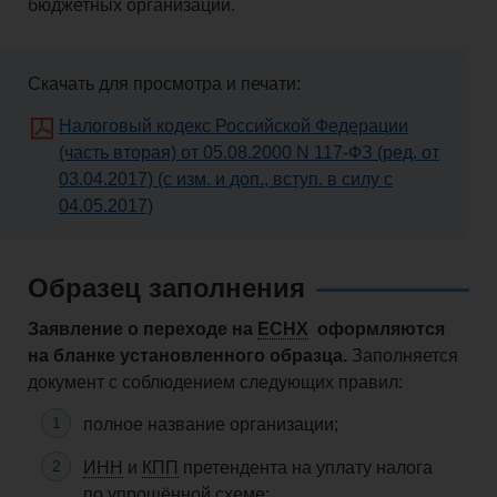
бюджетных организаций.
Скачать для просмотра и печати:
Налоговый кодекс Российской Федерации
(часть вторая) от 05.08.2000 N 117-ФЗ (ред. от
03.04.2017) (с изм. и доп., вступ. в силу с
04.05.2017)
Образец заполнения
Заявление о переходе на
ЕСНХ
оформляются
на бланке установленного образца.
Заполняется
документ с соблюдением следующих правил:
полное название организации;
ИНН
и
КПП
претендента на уплату налога
по упрощённой схеме;