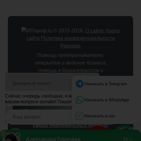
© 2015-2018.
О сайте
,
Карта
сайта
Политика конфеденциальности
Реклама
Помощь предпринимателю:
открытие и ведение бизнеса,
помощь в бухгалтерском и
налоговом учете.
Оставляя персональные данные
(email, имя, телефон) в формах
на страницах данного сайта, Вы
автоматически подтверждаете
свое согласие на
обработку
своих персональных данных