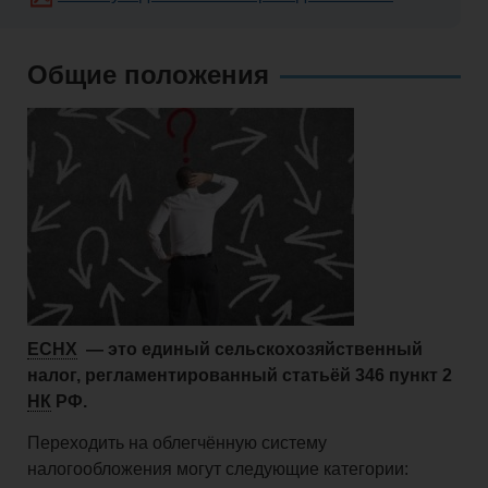
и
Общие положения
взносы
Право
Закрытие
бизнеса
ЕСНХ
— это единый сельскохозяйственный
налог, регламентированный статьёй 346 пункт 2
Физическим
НК
РФ.
Переходить на облегчённую систему
лицам
налогообложения могут следующие категории: