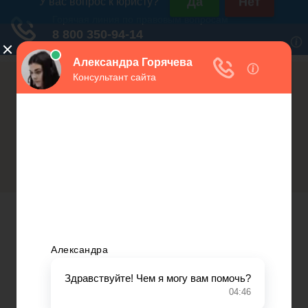
Россия (горячая линия):
Москва и МО:
+7(800)350-23-69 доб.603
+7(499)577-00-25 доб.603
Регистрация ИП в ФСС в качестве
Открытие