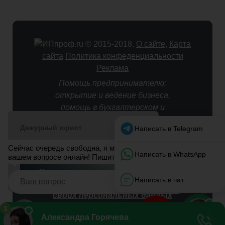
© 2015-2018.
О сайте
,
Карта
сайта
Политика конфеденциальности
Реклама
Помощь предпринимателю:
открытие и ведение бизнеса,
помощь в бухгалтерском и
налоговом учете.
Оставляя персональные данные
(email, имя, телефон) в формах
на страницах данного сайта, Вы
автоматически подтверждаете
свое согласие на
обработку
своих персональных данных