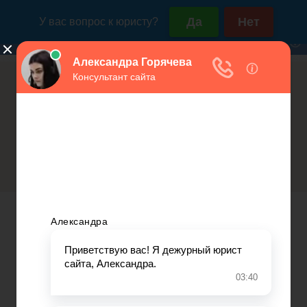
Россия (горячая линия):
Москва и МО:
+7(800)350-23-69 доб.603
+7(499)577-00-25 доб.603
Регистрация ИП в налоговой
Открытие