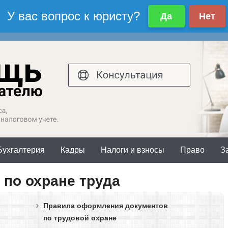
осква и область:
Санкт-Петербург и обл
7(499)577-00-25 доб.603
+7(812)425-66-30
Бухгалтерия
Кадры
Налоги и взносы
Право
З
 по охране труда
Правила оформления документов
по трудовой охране