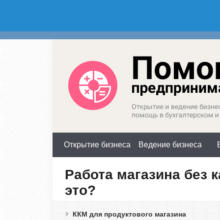
Россия (горячая линия):
М
+7(800)350-23-69 доб.603
+
Открытие бизнеса
Ведение бизнеса
Работа магазина без к
это?
ККМ для продуктового магазина