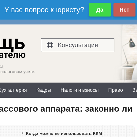
осква и область:
Санкт-Петербург и обл
7(499)577-00-25 доб.603
+7(812)425-66-30
Бухгалтерия
Кадры
Налоги и взносы
Право
З
ассового аппарата: законно ли
Когда можно не использовать ККМ