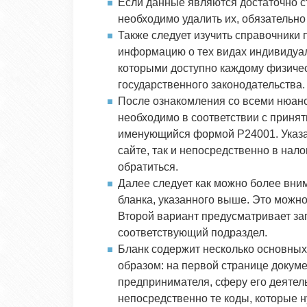
Если данные являются достаточно с
необходимо удалить их, обязательно
Также следует изучить справочники 
информацию о тех видах индивидуал
которыми доступно каждому физичес
государственного законодательства.
После ознакомления со всеми нюан
необходимо в соответствии с приня
именующийся формой Р24001. Указа
сайте, так и непосредственно в нал
обратиться.
Далее следует как можно более вни
бланка, указанного выше. Это можно 
Второй вариант предусматривает за
соответствующий подраздел.
Бланк содержит несколько основных
образом: на первой странице докум
предпринимателя, сферу его деятель
непосредственно те коды, которые 