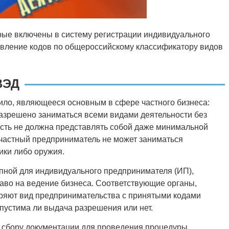
рые включены в систему регистрации индивидуального
авление кодов по общероссийскому классификатору видов
ВЭД
ло, являющееся основным в сфере частного бизнеса:
зрешено заниматься всеми видами деятельности без
ность не должна представлять собой даже минимальной
, частный предприниматель не может заниматься
ики либо оружия.
упной для индивидуального предпринимателя (ИП),
аво на ведение бизнеса. Соответствующие органы,
еряют вид предпринимательства с принятыми кодами
пустима ли выдача разрешения или нет.
к сбору документации для проведения процедуры