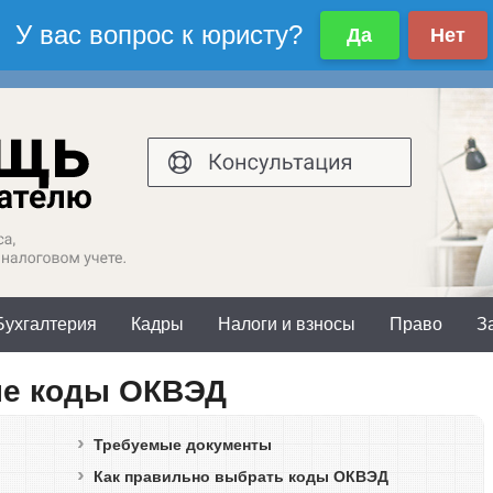
осква и область:
Санкт-Петербург и обл
7(499)577-00-25 доб.603
+7(812)425-66-30
Бухгалтерия
Кадры
Налоги и взносы
Право
З
ые коды ОКВЭД
Требуемые документы
Как правильно выбрать коды ОКВЭД