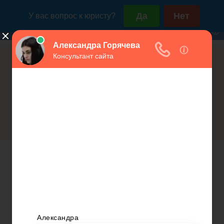
Россия (горячая линия):
Москва и МО:
+7(800)350-23-69 доб.603
+7(499)577-00-25 доб.603
Получение российского
Открытие