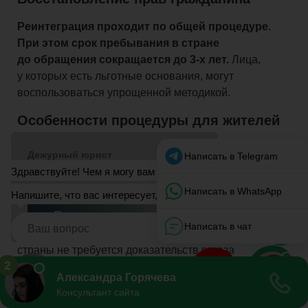
Реинтеграция проходит по общей процедуре.
При этом срок пребывания в стране
до обращения сокращается
до
3-х
лет
.
Лица,
у которых есть льготные основания, могут
воспользоваться
упрощенной
методикой.
Особенности процедуры для жителей
Украины
В связи с
геополитическими событиями
законодатели РФ значительно упростили
способ получения прав россиянина для
украинцев.
Так, в 2017 году внесены изменения
в правила, согласно которым от жителей соседней
страны не требуется доказательств отказа
от гражданства (такого документа получить
на Украине невозможно).