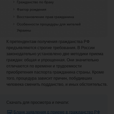
Гражданство по браку
и
Фактор рождения
Восстановление прав гражданина
взносы
Особенности процедуры для жителей
Украины
Право
К претендентам получения гражданства РФ
предъявляются строгие требования. В России
законодательно установлено две методики
приема
Закрытие
граждан: общая и
упрощенная
. Они значительно
отличаются по времени и
трудоемкости
бизнеса
приобретения паспорта гражданина страны. Кроме
того, процедура зависит причин, побудивших
человека сменить подданство, и иных обстоятельств.
Физическим
Скачать для просмотра и печати:
лицам
Бланк заявления о приеме в гражданство РФ