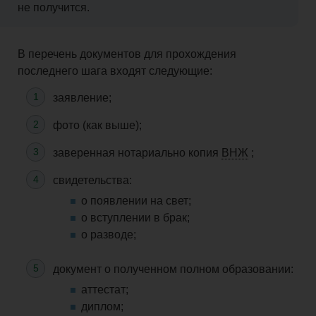
не получится.
В перечень документов для прохождения
последнего шага входят следующие:
заявление;
фото (как выше);
заверенная нотариально копия
ВНЖ
;
свидетельства:
о появлении на свет;
о вступлении в брак;
о разводе
;
документ о полученном полном образовании:
аттестат;
диплом;