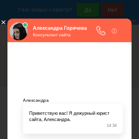
Россия (горячая линия):
Москва и МО:
+7(800)350-23-69 доб.603
+7(499)577-00-25 доб.603
Трудовой стаж ИП в свете новой
Открытие