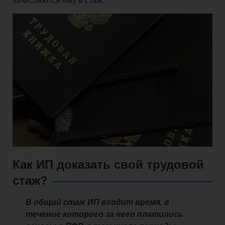
зачисляются ему в стаж.
и
взносы
Право
Закрытие
бизнеса
Как ИП доказать свой трудовой
стаж?
Физическим
В общий стаж ИП входит время, в
лицам
течение которого за него платились