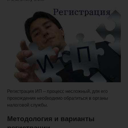
и
взносы
Право
Закрытие
бизнеса
Регистрация ИП – процесс несложный, для его
прохождения необходимо обратиться в органы
Физическим
налоговой службы.
Методология и варианты
лицам
регистрации