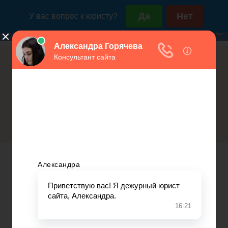
Россия (горячая линия):
Москва и МО:
+7(800)350-23-69 доб.603
+7(499)577-00-25 доб.603
Процедура регистрации ИП по
Открытие