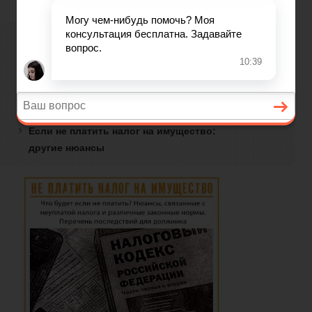
имущество?
бизнеса
Особенности наказания при неуплате
налога
Если налогоплательщик нарушил
Ведение
установленные для уплаты сроки,
возможны следующие последствия:
бизнеса
Если не платить налог на имущество:
другие нюансы
Бухгалтерия
Кадры
Налоги