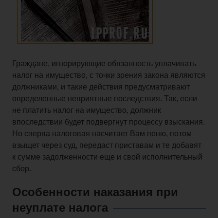
и
взносы
Граждане, игнорирующие обязанность уплачивать
Право
налог на имущество, с точки зрения закона являются
должниками, и такие действия предусматривают
определенные неприятные последствия. Так, если
не платить налог на имущество, должник
Закрытие
впоследствии будет подвергнут процессу взыскания.
Но сперва налоговая насчитает Вам пеню, потом
бизнеса
взыщет через суд, передаст приставам и те добавят
к сумме задолженности еще и свой исполнительный
сбор.
Физическим
Особенности наказания при
лицам
неуплате налога