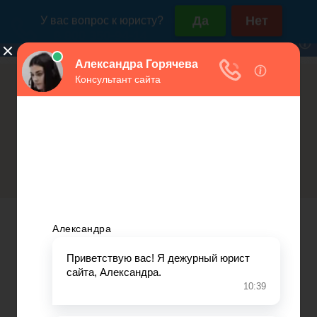
Россия (горячая линия):
Москва и МО:
+7(800)350-23-69 доб.603
+7(499)577-00-25 доб.603
Что будет если не платить налог на
Открытие